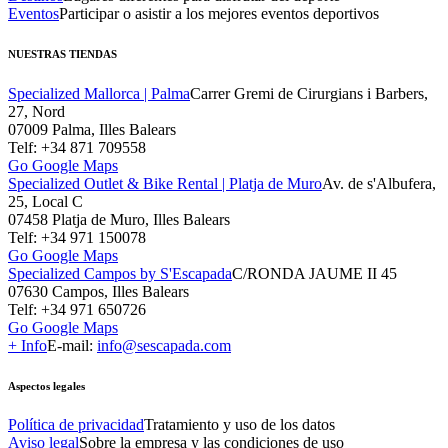
Eventos
Participar o asistir a los mejores eventos deportivos
NUESTRAS TIENDAS
Specialized Mallorca | Palma
Carrer Gremi de Cirurgians i Barbers,
27, Nord
07009 Palma, Illes Balears
Telf: +34 871 709558
Go Google Maps
Specialized Outlet & Bike Rental | Platja de Muro
Av. de s'Albufera,
25, Local C
07458 Platja de Muro, Illes Balears
Telf: +34 971 150078
Go Google Maps
Specialized Campos by S'Escapada
C/RONDA JAUME II 45
07630 Campos, Illes Balears
Telf: +34 971 650726
Go Google Maps
+ Info
E-mail:
info@sescapada.com
Aspectos legales
Política de privacidad
Tratamiento y uso de los datos
Aviso legal
Sobre la empresa y las condiciones de uso