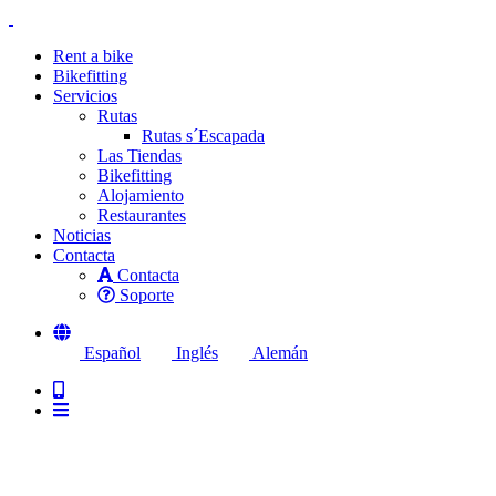
Rent a bike
Bikefitting
Servicios
Rutas
Rutas s´Escapada
Las Tiendas
Bikefitting
Alojamiento
Restaurantes
Noticias
Contacta
Contacta
Soporte
Español
Inglés
Alemán