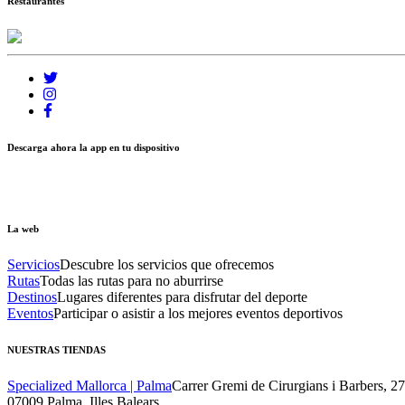
Restaurantes
Descarga ahora la app en tu dispositivo
La web
Servicios
Descubre los servicios que ofrecemos
Rutas
Todas las rutas para no aburrirse
Destinos
Lugares diferentes para disfrutar del deporte
Eventos
Participar o asistir a los mejores eventos deportivos
NUESTRAS TIENDAS
Specialized Mallorca | Palma
Carrer Gremi de Cirurgians i Barbers, 2
07009 Palma, Illes Balears