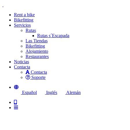
Rent a bike
Bikefitting
Servicios
Rutas
Rutas s´Escapada
Las Tiendas
Bikefitting
Alojamiento
Restaurantes
Noticias
Contacta
Contacta
Soporte
Español
Inglés
Alemán