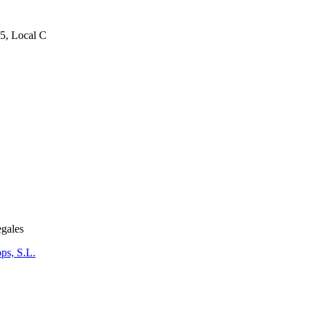
25, Local C
egales
ps, S.L.