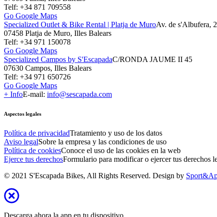
Telf: +34 871 709558
Go Google Maps
Specialized Outlet & Bike Rental | Platja de Muro
Av. de s'Albufera, 
07458 Platja de Muro, Illes Balears
Telf: +34 971 150078
Go Google Maps
Specialized Campos by S'Escapada
C/RONDA JAUME II 45
07630 Campos, Illes Balears
Telf: +34 971 650726
Go Google Maps
+ Info
E-mail:
info@sescapada.com
Aspectos legales
Política de privacidad
Tratamiento y uso de los datos
Aviso legal
Sobre la empresa y las condiciones de uso
Política de cookies
Conoce el uso de las cookies en la web
Ejerce tus derechos
Formulario para modificar o ejercer tus derechos l
© 2021 S'Escapada Bikes, All Rights Reserved. Design by
Sport&Ap
Descarga ahora la app en tu dispositivo