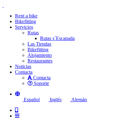
Rent a bike
Bikefitting
Servicios
Rutas
Rutas s´Escapada
Las Tiendas
Bikefitting
Alojamiento
Restaurantes
Noticias
Contacta
Contacta
Soporte
Español
Inglés
Alemán