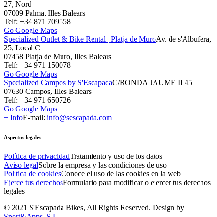
27, Nord
07009 Palma, Illes Balears
Telf: +34 871 709558
Go Google Maps
Specialized Outlet & Bike Rental | Platja de Muro
Av. de s'Albufera,
25, Local C
07458 Platja de Muro, Illes Balears
Telf: +34 971 150078
Go Google Maps
Specialized Campos by S'Escapada
C/RONDA JAUME II 45
07630 Campos, Illes Balears
Telf: +34 971 650726
Go Google Maps
+ Info
E-mail:
info@sescapada.com
Aspectos legales
Política de privacidad
Tratamiento y uso de los datos
Aviso legal
Sobre la empresa y las condiciones de uso
Política de cookies
Conoce el uso de las cookies en la web
Ejerce tus derechos
Formulario para modificar o ejercer tus derechos
legales
© 2021 S'Escapada Bikes, All Rights Reserved. Design by
Sport&Apps, S.L.