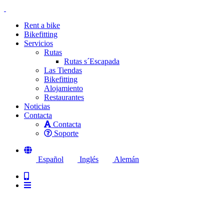
Rent a bike
Bikefitting
Servicios
Rutas
Rutas s´Escapada
Las Tiendas
Bikefitting
Alojamiento
Restaurantes
Noticias
Contacta
Contacta
Soporte
Español
Inglés
Alemán