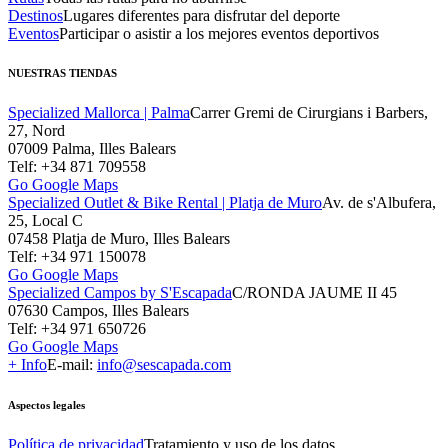
Destinos
Lugares diferentes para disfrutar del deporte
Eventos
Participar o asistir a los mejores eventos deportivos
NUESTRAS TIENDAS
Specialized Mallorca | Palma
Carrer Gremi de Cirurgians i Barbers,
27, Nord
07009 Palma, Illes Balears
Telf: +34 871 709558
Go Google Maps
Specialized Outlet & Bike Rental | Platja de Muro
Av. de s'Albufera,
25, Local C
07458 Platja de Muro, Illes Balears
Telf: +34 971 150078
Go Google Maps
Specialized Campos by S'Escapada
C/RONDA JAUME II 45
07630 Campos, Illes Balears
Telf: +34 971 650726
Go Google Maps
+ Info
E-mail:
info@sescapada.com
Aspectos legales
Política de privacidad
Tratamiento y uso de los datos