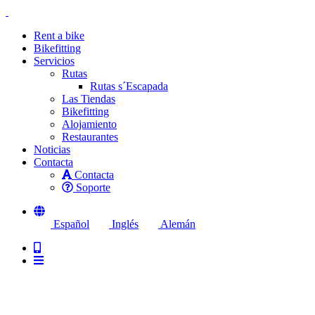
Rent a bike
Bikefitting
Servicios
Rutas
Rutas s´Escapada
Las Tiendas
Bikefitting
Alojamiento
Restaurantes
Noticias
Contacta
Contacta
Soporte
Español
Inglés
Alemán