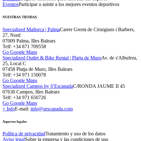
Eventos
Participar o asistir a los mejores eventos deportivos
NUESTRAS TIENDAS
Specialized Mallorca | Palma
Carrer Gremi de Cirurgians i Barbers,
27, Nord
07009 Palma, Illes Balears
Telf: +34 871 709558
Go Google Maps
Specialized Outlet & Bike Rental | Platja de Muro
Av. de s'Albufera,
25, Local C
07458 Platja de Muro, Illes Balears
Telf: +34 971 150078
Go Google Maps
Specialized Campos by S'Escapada
C/RONDA JAUME II 45
07630 Campos, Illes Balears
Telf: +34 971 650726
Go Google Maps
+ Info
E-mail:
info@sescapada.com
Aspectos legales
Política de privacidad
Tratamiento y uso de los datos
Aviso legal
Sobre la empresa y las condiciones de uso