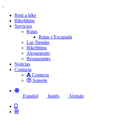
Rent a bike
Bikefitting
Servicios
Rutas
Rutas s´Escapada
Las Tiendas
Bikefitting
Alojamiento
Restaurantes
Noticias
Contacta
Contacta
Soporte
Español
Inglés
Alemán