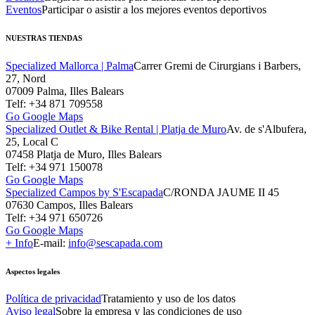
Eventos
Participar o asistir a los mejores eventos deportivos
NUESTRAS TIENDAS
Specialized Mallorca | Palma
Carrer Gremi de Cirurgians i Barbers,
27, Nord
07009 Palma, Illes Balears
Telf: +34 871 709558
Go Google Maps
Specialized Outlet & Bike Rental | Platja de Muro
Av. de s'Albufera,
25, Local C
07458 Platja de Muro, Illes Balears
Telf: +34 971 150078
Go Google Maps
Specialized Campos by S'Escapada
C/RONDA JAUME II 45
07630 Campos, Illes Balears
Telf: +34 971 650726
Go Google Maps
+ Info
E-mail:
info@sescapada.com
Aspectos legales
Política de privacidad
Tratamiento y uso de los datos
Aviso legal
Sobre la empresa y las condiciones de uso