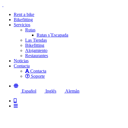
Rent a bike
Bikefitting
Servicios
Rutas
Rutas s´Escapada
Las Tiendas
Bikefitting
Alojamiento
Restaurantes
Noticias
Contacta
Contacta
Soporte
Español
Inglés
Alemán