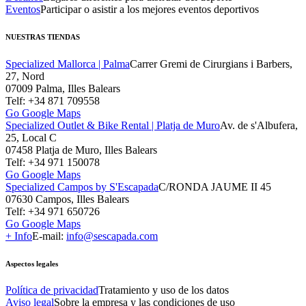
Eventos
Participar o asistir a los mejores eventos deportivos
NUESTRAS TIENDAS
Specialized Mallorca | Palma
Carrer Gremi de Cirurgians i Barbers,
27, Nord
07009 Palma, Illes Balears
Telf: +34 871 709558
Go Google Maps
Specialized Outlet & Bike Rental | Platja de Muro
Av. de s'Albufera,
25, Local C
07458 Platja de Muro, Illes Balears
Telf: +34 971 150078
Go Google Maps
Specialized Campos by S'Escapada
C/RONDA JAUME II 45
07630 Campos, Illes Balears
Telf: +34 971 650726
Go Google Maps
+ Info
E-mail:
info@sescapada.com
Aspectos legales
Política de privacidad
Tratamiento y uso de los datos
Aviso legal
Sobre la empresa y las condiciones de uso