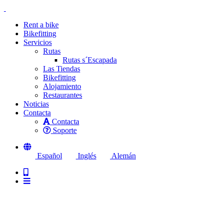
Rent a bike
Bikefitting
Servicios
Rutas
Rutas s´Escapada
Las Tiendas
Bikefitting
Alojamiento
Restaurantes
Noticias
Contacta
Contacta
Soporte
Español
Inglés
Alemán