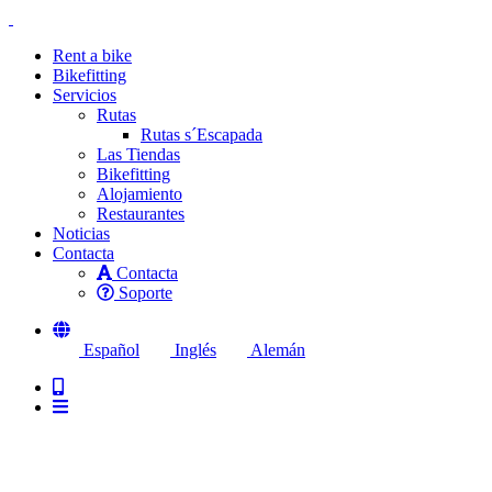
Rent a bike
Bikefitting
Servicios
Rutas
Rutas s´Escapada
Las Tiendas
Bikefitting
Alojamiento
Restaurantes
Noticias
Contacta
Contacta
Soporte
Español
Inglés
Alemán