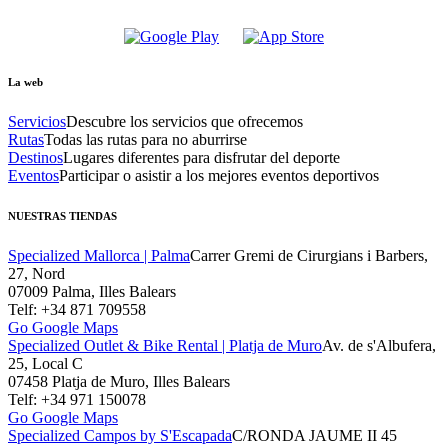
La web
Servicios
Descubre los servicios que ofrecemos
Rutas
Todas las rutas para no aburrirse
Destinos
Lugares diferentes para disfrutar del deporte
Eventos
Participar o asistir a los mejores eventos deportivos
NUESTRAS TIENDAS
Specialized Mallorca | Palma
Carrer Gremi de Cirurgians i Barbers,
27, Nord
07009 Palma, Illes Balears
Telf: +34 871 709558
Go Google Maps
Specialized Outlet & Bike Rental | Platja de Muro
Av. de s'Albufera,
25, Local C
07458 Platja de Muro, Illes Balears
Telf: +34 971 150078
Go Google Maps
Specialized Campos by S'Escapada
C/RONDA JAUME II 45