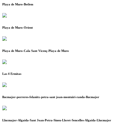
Playa de Muro-Betlem
Playa de Muro-Orient
Playa de Muro-Cala Sant Vicenç-Playa de Muro
Las 4 Ermitas
llucmajor-porreres-felanitx-petra-sant joan-montuiri-randa-llucmajor
Llucmajor-Algaida-Sant Joan-Petra-Sineu-Lloret-Sencelles-Algaida-Llucmajor