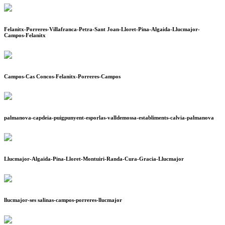
Felanitx-Porreres-Villafranca-Petra-Sant Joan-Lloret-Pina-Algaida-Llucmajor-
Campos-Felanitx
Campos-Cas Concos-Felanitx-Porreres-Campos
palmanova-capdeia-puigpunyent-esporlas-valldemossa-establiments-calvia-palmanova
Llucmajor-Algaida-Pina-Lloret-Montuiri-Randa-Cura-Gracia-Llucmajor
llucmajor-ses salinas-campos-porreres-llucmajor